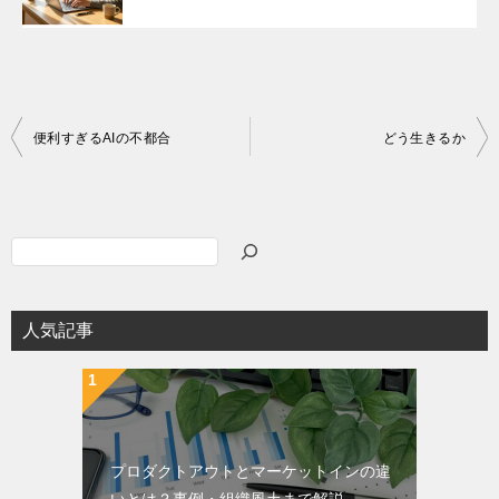
投
便利すぎるAIの不都合
どう生きるか
稿
ナ
ビ
検
ゲ
索
ー
人気記事
シ
ョ
ン
プロダクトアウトとマーケットインの違
いとは？事例・組織風土まで解説